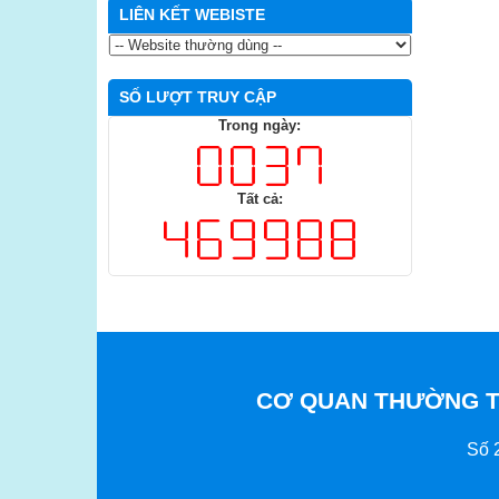
LIÊN KẾT WEBISTE
SỐ LƯỢT TRUY CẬP
Trong ngày:
Tất cả:
CƠ QUAN THƯỜNG TR
Số 