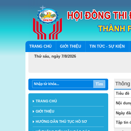
TRANG CHỦ
GIỚI THIỆU
TIN TỨC - SỰ KIỆN
Thứ sáu, ngày 7/8/2026
Thông 
Tìm
Tiêu đề
TRANG CHỦ
Nội dun
GIỚI THIỆU
Ngày đă
HƯỚNG DẪN THỦ TỤC HỒ SƠ
Tập tin 