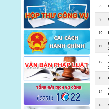
8
Về việc trả lời ý kiến PAKN của người
dân, doanh nghiệp
9
10
11
12
13
14
15