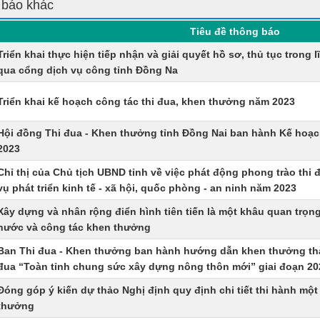
 báo khác
Tiêu đề thông báo
Triển khai thực hiện tiếp nhận và giải quyết hồ sơ, thủ tục trong 
qua cổng dịch vụ công tỉnh Đồng Na
Triển khai kế hoạch công tác thi đua, khen thưởng năm 2023
Hội đồng Thi đua - Khen thưởng tỉnh Đồng Nai ban hành Kế hoạ
2023
Chỉ thị của Chủ tịch UBND tỉnh về việc phát động phong trào thi 
vụ phát triển kinh tế - xã hội, quốc phòng - an ninh năm 2023
Xây dựng và nhân rộng điển hình tiên tiến là một khâu quan trọn
nước và công tác khen thưởng
Ban Thi đua - Khen thưởng ban hành hướng dẫn khen thưởng thàn
đua “Toàn tỉnh chung sức xây dựng nông thôn mới” giai đoạn 20
Đóng góp ý kiến dự thảo Nghị định quy định chi tiết thi hành một
thưởng