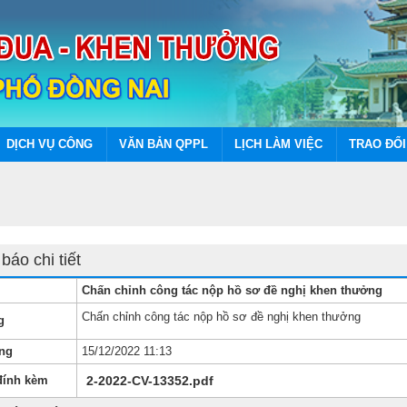
DỊCH VỤ CÔNG
VĂN BẢN QPPL
LỊCH LÀM VIỆC
TRAO ĐỔI
báo chi tiết
Chấn chỉnh công tác nộp hồ sơ đề nghị khen thưởng
Chấn chỉnh công tác nộp hồ sơ đề nghị khen thưởng
g
ng
15/12/2022 11:13
đính kèm
2-2022-CV-13352.pdf