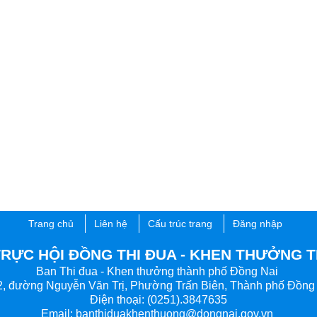
Trang chủ
Liên hệ
Cấu trúc trang
Đăng nhập
ỰC HỘI ĐỒNG THI ĐUA - KHEN THƯỞNG 
Ban Thi đua - Khen thưởng thành phố Đồng Nai
2, đường Nguyễn Văn Trị, Phường Trấn Biên, Thành phố Đồng
Điện thoại: (0251).3847635
Email:
banthiduakhenthuong@dongnai.gov.vn
​