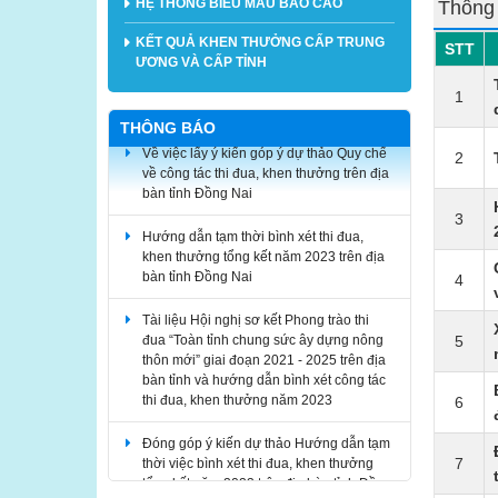
HỆ THỐNG BIỂU MẪU BÁO CÁO
Thông
KẾT QUẢ KHEN THƯỞNG CẤP TRUNG
STT
ƯƠNG VÀ CẤP TỈNH
1
THÔNG BÁO
Về việc lấy ý kiến góp ý dự thảo Quy chế
2
về công tác thi đua, khen thưởng trên địa
bàn tỉnh Đồng Nai
3
Hướng dẫn tạm thời bình xét thi đua,
khen thưởng tổng kết năm 2023 trên địa
bàn tỉnh Đồng Nai
4
Tài liệu Hội nghị sơ kết Phong trào thi
đua “Toàn tỉnh chung sức ây dựng nông
5
thôn mới” giai đoạn 2021 - 2025 trên địa
bàn tỉnh và hướng dẫn bình xét công tác
thi đua, khen thưởng năm 2023
6
Đóng góp ý kiến dự thảo Hướng dẫn tạm
thời việc bình xét thi đua, khen thưởng
7
tổng kết năm 2023 trên địa bàn tỉnh Đồng
Nai