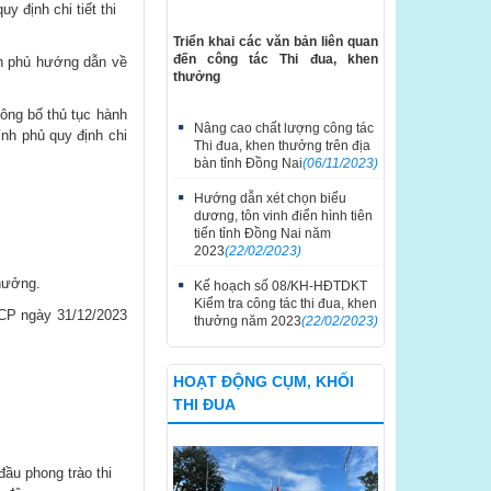
 định chi tiết thi
Triển khai các văn bản liên quan
đến công tác Thi đua, khen
h phủ hướng dẫn về
thưởng
ông bố thủ tục hành
Nâng cao chất lượng công tác
nh phủ quy định chi
Thi đua, khen thưởng trên địa
bàn tỉnh Đồng Nai
(06/11/2023)
Hướng dẫn xét chọn biểu
dương, tôn vinh điển hình tiên
tiến tỉnh Đồng Nai năm
2023
(22/02/2023)
thưởng.
Kế hoạch số 08/KH-HĐTDKT
Kiểm tra công tác thi đua, khen
Đ-CP ngày 31/12/2023
thưởng năm 2023
(22/02/2023)
HOẠT ĐỘNG CỤM, KHỐI
THI ĐUA
đầu phong trào thi