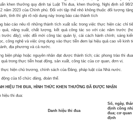
huẩn khen thưởng quy định tại Luật Thi đua, khen thưởng, Nghị định số
98/
12 năm 2023 của Chính phủ. Đối với tập thể nhỏ không thuộc đối tượng tặng
ành, tỉnh thì ghi rõ nội dung này trong báo cáo thành tích
g báo cáo nêu rõ những thành tích xuất sắc trong việc thực hiện các chỉ ti
u quả, năng suất, chất lượng, kết quả công tác so với các năm trước (h
 trước đây); việc đổi mới công tác quản lý, cải cách hành chính; sáng kiến
c, công nghệ và việc ứng dụng vào thực tiễn đem lại hiệu quả cao về kinh tế
gành, địa phương và cả nước.
ng biện pháp hoặc nguyên nhân đạt được thành tích; các phong trào thi đu
 quả trong thực tiễn hoạt động, sản xuất, công tác của cơ quan, đơn vị.
c thực hiện chủ trương, chính sách của Đảng, pháp luật của Nhà nước.
 động của tổ chức đảng, đoàn thể.
NH HIỆU THI ĐUA, HÌNH THỨC KHEN THƯỞNG ĐÃ ĐƯỢC NHẬN
 hiệu thi đua:
Số, ngày, thá
định công nhậ
Danh hiệu thi đua
đua; cơ quan
định