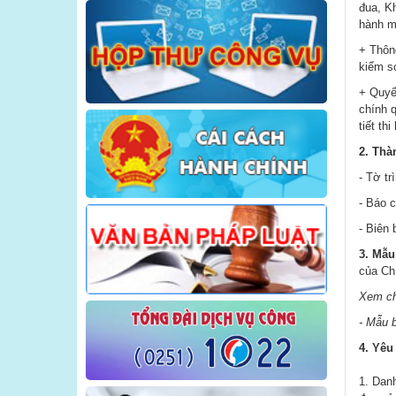
đua, K
Về việc trả lời ý kiến PAKN của người
hành mộ
dân, doanh nghiệp
+ Thôn
kiểm so
+ Quyế
chính 
tiết th
2. Thà
- Tờ tr
- Báo c
- Biên 
3. Mẫu
của Ch
Xem chi
- Mẫu b
4. Yêu
1. Danh