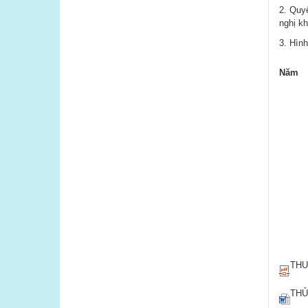
2. Quy
nghị k
3. Hìn
Năm
​
THU
THỦ