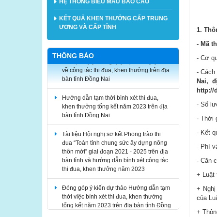
HỆ THỐNG BIỂU MẪU BÁO CÁO
KẾT QUẢ KHEN THƯỞNG CẤP TRUNG
ƯƠNG VÀ CẤP TỈNH
1. Thô
-
Mã th
THÔNG BÁO
Về việc lấy ý kiến góp ý dự thảo Quy chế
- Cơ q
về công tác thi đua, khen thưởng trên địa
- Cách
bàn tỉnh Đồng Nai
Nai, 
http:/
Hướng dẫn tạm thời bình xét thi đua,
khen thưởng tổng kết năm 2023 trên địa
- Số l
bàn tỉnh Đồng Nai
- Thời 
Tài liệu Hội nghị sơ kết Phong trào thi
- Kết 
đua “Toàn tỉnh chung sức ây dựng nông
thôn mới” giai đoạn 2021 - 2025 trên địa
- Phí v
bàn tỉnh và hướng dẫn bình xét công tác
- Căn c
thi đua, khen thưởng năm 2023
+ Luật
Đóng góp ý kiến dự thảo Hướng dẫn tạm
+ Nghị
thời việc bình xét thi đua, khen thưởng
của Luậ
tổng kết năm 2023 trên địa bàn tỉnh Đồng
Nai
+ Thôn