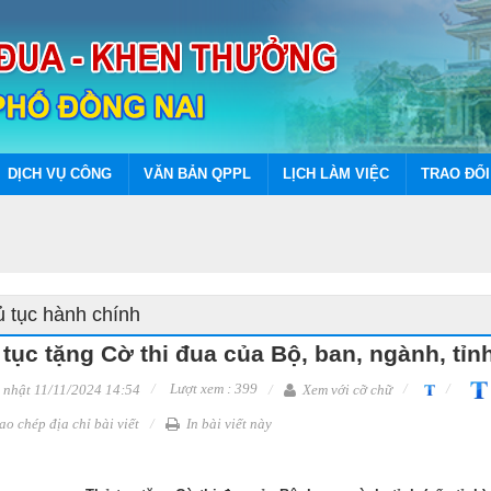
DỊCH VỤ CÔNG
VĂN BẢN QPPL
LỊCH LÀM VIỆC
TRAO ĐỔI
 tục hành chính
tục tặng Cờ thi đua của Bộ, ban, ngành, tỉnh
Lượt xem : 399
nhật 11/11/2024 14:54
Xem với cỡ chữ
o chép địa chỉ bài viết
In bài viết này