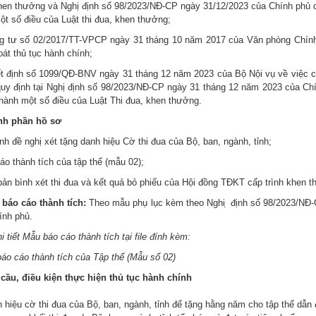
hen thưởng và Nghị định số 98/2023/NĐ-CP ngày 31/12/2023 của Chính phủ quy
t số điều của Luật thi đua, khen thưởng;
g tư số 02/2017/TT-VPCP ngày 31 tháng 10 năm 2017 của Văn phòng Chín
át thủ tục hành chính;
t định số 1099/QĐ-BNV ngày 31 tháng 12 năm 2023 của Bộ Nội vụ về việc c
quy định tại Nghị định số 98/2023/NĐ-CP ngày 31 tháng 12 năm 2023 của Chí
i hành một số điều của Luật Thi đua, khen thưởng.
nh phần hồ sơ
ình đề nghị xét tặng danh hiệu Cờ thi đua của Bộ, ban, ngành, tỉnh;
áo thành tích của tập thể (mẫu 02);
bản bình xét thi đua và kết quả bỏ phiếu của Hội đồng TĐKT cấp trình khen 
 báo cáo thành tích:
Theo mẫu phụ lục kèm theo Nghi ̣ định số 98/2023/N
ính phủ.
 tiết Mẫu báo cáo thành tích
tại file đính kèm:
áo cáo thành tích
của Tập thể (Mẫu số 02
)
cầu, điều kiện thực hiện thủ tục hành chính
 hiệu cờ thi đua của Bộ, ban, ngành, tỉnh để tặng hằng năm cho tập thể dẫn 