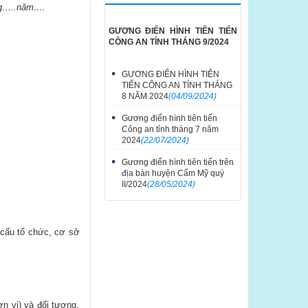
ng…..năm….
GƯƠNG ĐIỂN HÌNH TIÊN TIẾN
CÔNG AN TỈNH THÁNG 9/2024
GƯƠNG ĐIỂN HÌNH TIÊN
TIẾN CÔNG AN TỈNH THÁNG
8 NĂM 2024
(04/09/2024)
Gương điển hình tiên tiến
Công an tỉnh tháng 7 năm
2024
(22/07/2024)
Gương điển hình tiên tiến trên
địa bàn huyện Cẩm Mỹ quý
II/2024
(28/05/2024)
 cấu tổ chức, cơ sở
n vị) và đối tượng,