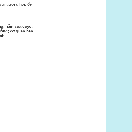
 với trường hợp đề
ng, năm của quyết
ưởng; cơ quan ban
ịnh