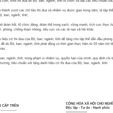
 cụm, khối thi đua do Bộ, ban, ngành, tỉnh tổ chức và đạt các tiêu chuẩn sa
 thành vượt các chỉ tiêu thi đua và nhiệm vụ được giao trong năm; là tập thể
ộ, ban, ngành, tỉnh;
bộ đoàn kết; tổ chức đảng, đoàn thể trong sạch, vững mạnh; tích cực thực h
í, phòng, chống tham nhũng, tiêu cực và các tệ nạn xã hội khác.
 hiệu cờ thi đua của Bộ, ban, ngành, tỉnh để tặng cho tập thể dẫn đầu phong 
đề do Bộ, ban, ngành, tỉnh phát động có thời gian thực hiện từ 03 năm trở lê
rào.
ban, ngành, tỉnh, trong phạm vi nhiệm vụ, quyền hạn của mình, quy định chi 
 tượng, tiêu chuẩn xét tặng danh hiệu cờ thi đua của Bộ, ban, ngành, tỉnh.
CỘNG HÒA XÃ HỘI CHỦ NGHĨ
Ị CẤP TRÊN
Độc lập - Tự do - Hạnh phúc
…………….
---------------------