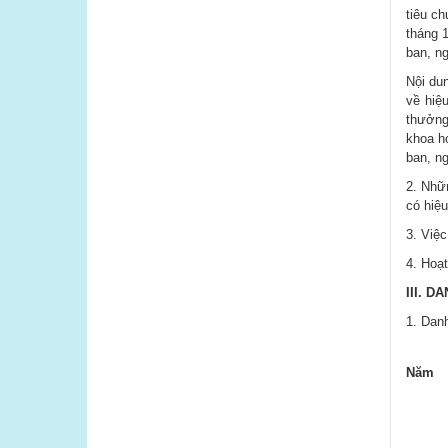
tiêu c
tháng 
ban, ng
Nội dun
về hiệ
thưởng
khoa họ
ban, n
2. Nhữ
có hiệu
3. Việ
4. Hoạt
III.
DA
1. Danh
Năm