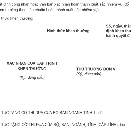
ết định công nhận hoặc văn bản xác nhận hoàn thành xuất sắc nhiệm vụ (đối
hen thưởng theo tiêu chuẩn hoàn thành xuất sắc nhiệm vụ)
h thức khen thưởng:
Số, ngày, thá
Hình thức khen thưởng
định khen th
hành quyết đ
XÁC NHẬN CỦA CẤP TRÌNH
KHEN THƯỞNG
THỦ TRƯỞNG ĐƠN VỊ
(Ký, đóng dấu)
(Ký, đóng dấu)
 TUC TANG CO THI DUA CUA BO BAN NGANH TINH 1.pdf
 TỤC TẶNG CỜ THI ĐUA CỦA BỘ, BAN, NGÀNH, TỈNH (CẤP TỈNH).doc