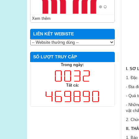
Xem thêm
LIÊN KẾT WEBISTE
SỐ LƯỢT TRUY CẬP
Trong ngày:
I. SƠ
1. Đặc 
Tất cả:
- Địa đ
- Quá t
- Nhữn
vật chấ
2. Chứ
II. T
1. Báo