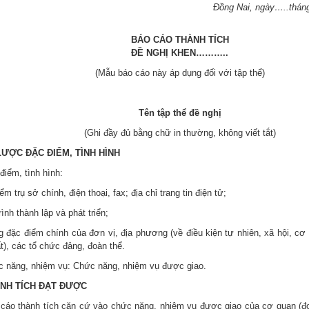
Đồng Nai
, ngày…..thá
BÁO CÁO THÀNH TÍCH
ĐỀ NGHỊ KHEN………..
(Mẫu báo cáo này áp dụng đối với tập thể)
Tên tập thể đề nghị
(Ghi đầy đủ bằng chữ in thường, không viết tắt)
 LƯỢC ĐẶC ĐIỂM, TÌNH HÌNH
điểm, tình hình:
iểm trụ sở chính, điện thoại, fax; địa chỉ trang tin điện tử;
rình thành lập và phát triển;
g đặc điểm chính của đơn vị, địa phương (về điều kiện tự nhiên, xã hội, cơ
t), các tổ chức đảng, đoàn thể.
c năng, nhiệm vụ: Chức năng, nhiệm vụ được giao.
HÀNH TÍCH ĐẠT ĐƯỢC
 cáo thành tích căn cứ vào chức năng, nhiệm vụ được giao của cơ quan (đơ