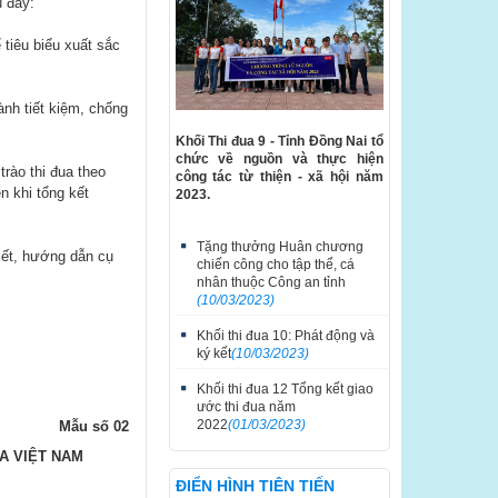
u đây:
 tiêu biểu xuất sắc
ành tiết kiệm, chống
Khối Thi đua 9 - Tỉnh Đồng Nai tổ
chức về nguồn và thực hiện
trào thi đua theo
công tác từ thiện - xã hội năm
n khi tổng kết
2023.
Tặng thưởng Huân chương
tiết, hướng dẫn cụ
chiến công cho tập thể, cá
nhân thuộc Công an tỉnh
(10/03/2023)
Khối thi đua 10: Phát động và
ký kết
(10/03/2023)
Khối thi đua 12 Tổng kết giao
ước thi đua năm
2022
(01/03/2023)
Mẫu số 0
2
A VIỆT NAM
ĐIỂN HÌNH TIÊN TIẾN