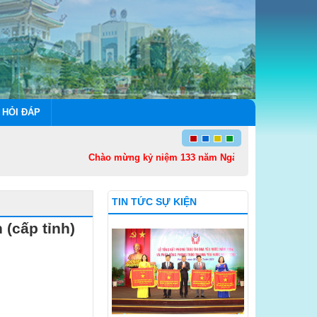
 HỎI ĐÁP
Chào mừng kỷ niệm 133 năm Ngày sinh Chủ tịch Hồ Chí M
TIN TỨC SỰ KIỆN
 (cấp tỉnh)