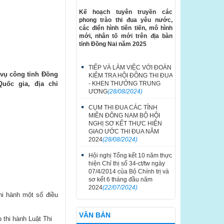
Kế hoạch tuyên truyền các
phong trào thi đua yêu nước,
các điển hình tiên tiến, mô hình
mới, nhân tố mới trên địa bàn
tỉnh Đồng Nai năm 2025
TIẾP VÀ LÀM VIỆC VỚI ĐOÀN
 vụ công tỉnh Đồng
KIỂM TRA HỘI ĐỒNG THI ĐUA
- KHEN THƯỞNG TRUNG
ốc gia, địa chỉ
ƯƠNG
(28/08/2024)
CỤM THI ĐUA CÁC TỈNH
MIỀN ĐÔNG NAM BỘ HỘI
NGHỊ SƠ KẾT THỰC HIỆN
GIAO ƯỚC THI ĐUA NĂM
2024
(28/08/2024)
Hội nghị Tổng kết 10 năm thực
hiện Chỉ thị số 34-ct/tw ngày
07/4/2014 của Bộ Chính trị và
sơ kết 6 tháng đầu năm
2024
(22/07/2024)
hi hành một số điều
VĂN BẢN
thi hành Luật Thi