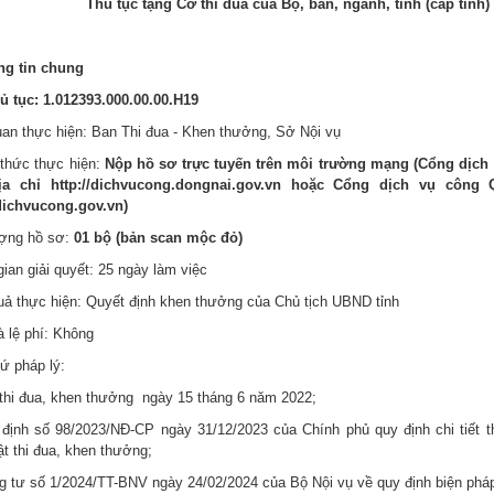
T
hủ
tục
tặng
Cờ thi đua
của Bộ, ban, ngành, tỉnh (cấp tỉnh)
ng tin chung
ủ tục:
1.012393.000.00.00.H19
uan thực hiện: Ban Thi đua - Khen thưởng, Sở Nội vụ
 thức thực hiện:
Nộp hồ sơ trực tuyến trên môi trường mạng (Cổng dịch
địa chỉ
http://dichvucong.dongnai.gov.vn
hoặc Cổng dịch vụ công Qu
/dichvucong.gov.vn
)
ượng hồ sơ:
01 bộ (bản scan mộc đỏ)
gian giải quyết: 25 ngày làm việc
quả thực hiện: Quyết định khen thưởng của Chủ tịch UBND tỉnh
à lệ phí: Không
ứ pháp lý:
 thi đua, khen thưởng ngày 15 tháng 6 năm 2022;
 định số 98/2023/NĐ-CP ngày 31/12/2023 của Chính phủ quy định chi tiết t
t thi đua, khen thưởng;
g tư số 1/2024/TT-BNV ngày 24/02/2024 của Bộ Nội vụ về quy định biện pháp 