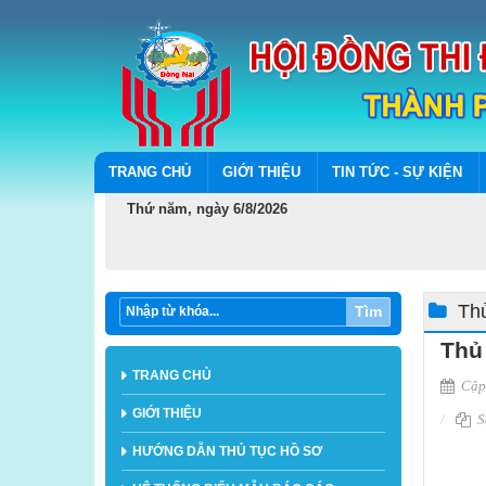
TRANG CHỦ
GIỚI THIỆU
TIN TỨC - SỰ KIỆN
Thứ năm, ngày 6/8/2026
Thủ
Tìm
Thủ 
TRANG CHỦ
Cập 
GIỚI THIỆU
Sa
HƯỚNG DẪN THỦ TỤC HỒ SƠ