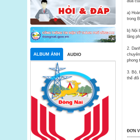
đua của
a) Hoàn
trong B
b) Nội 
lãng ph
2. Danh
ALBUM ẢNH
chuyên 
AUDIO
phong t
3. Bộ, 
thể đối
ĐƠN V
………