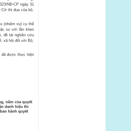
2023/NĐ-CP
ngày 31
 Cờ thi đua của bộ,
êu (nhiệm vụ) cụ thể
oặc so với lần khen
, đề tài nghiên cứu
, xã hội đối với Bộ,
a đã được thực hiện
ng, năm của quyết
n danh hiệu thi
 ban hành quyết