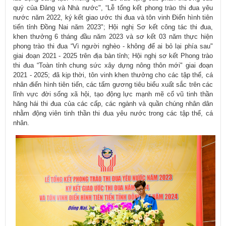
quý của Đảng và Nhà nước", “Lễ tổng kết phong trào thi đua yêu
nước năm 2022, ký kết giao ước thi đua và tôn vinh Điển hình tiên
tiến tỉnh Đồng Nai năm 2023"; Hội nghị Sơ kết công tác thi đua,
khen thưởng 6 tháng đầu năm 2023 và sơ kết 03 năm thực hiện
phong trào thi đua “Vì người nghèo - không để ai bỏ lại phía sau"
giai đoạn 2021 - 2025 trên địa bàn tỉnh; Hội nghị sơ kết Phong trào
thi đua “Toàn tỉnh chung sức xây dựng nông thôn mới" giai đoạn
2021 - 2025; đã kịp thời, tôn vinh khen thưởng cho các tập thể, cá
nhân điển hình tiên tiến, các tấm gương tiêu biểu xuất sắc trên các
lĩnh vực đời sống xã hội, tạo động lực mạnh mẽ cổ vũ tinh thần
hăng hái thi đua của các cấp, các ngành và quần chúng nhân dân
nhằm động viên tinh thần thi đua yêu nước trong các tập thể, cá
nhân.