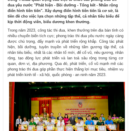
đua yêu nước "Phát hiện - Bồi dưỡng - Tổng kết - Nhân rộng
điển hình tiên tiến". Xây dựng điển hình tiên tiến là cơ sở, là
tiền đề cho việc lựa chọn những tập thể, cá nhân tiêu biểu để
kịp thời động viên, biểu dương khen thưởng.
Trong năm 2023, công tác thi đua, khen thưởng trên địa bàn tỉnh có
nhiều chuyển biến tích cực; phong trào thi đua yêu nước ngày càng
được chú trọng, đẩy mạnh và phát triển rộng khắp. Công tác phát
hiện, bồi dưỡng, tuyên truyền về những tấm gương tập thể, cá
nhân tiêu biểu, nhất là các nhân tố mới, để cổ vũ, nêu gương, nhân
rộng, tạo động lực phát triển và lan toả sâu rộng trong từng cơ
quan, đơn vị, địa phương. Qua đó, phát triển, cổ vũ mạnh mẽ các
phong trào thi đua góp phần thực hiện thắng lợi mục tiêu, nhiệm vụ
phát triển kinh tế - xã hội, quốc phòng - an ninh năm 2023.