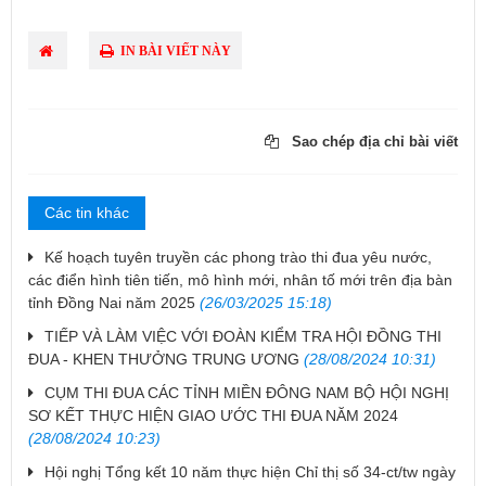
IN BÀI VIẾT NÀY
Sao chép địa chỉ bài viết
Các tin khác
Kế hoạch tuyên truyền các phong trào thi đua yêu nước,
các điển hình tiên tiến, mô hình mới, nhân tố mới trên địa bàn
tỉnh Đồng Nai năm 2025
(26/03/2025 15:18)
TIẾP VÀ LÀM VIỆC VỚI ĐOÀN KIỂM TRA HỘI ĐỒNG THI
ĐUA - KHEN THƯỞNG TRUNG ƯƠNG
(28/08/2024 10:31)
CỤM THI ĐUA CÁC TỈNH MIỀN ĐÔNG NAM BỘ HỘI NGHỊ
SƠ KẾT THỰC HIỆN GIAO ƯỚC THI ĐUA NĂM 2024
(28/08/2024 10:23)
Hội nghị Tổng kết 10 năm thực hiện Chỉ thị số 34-ct/tw ngày