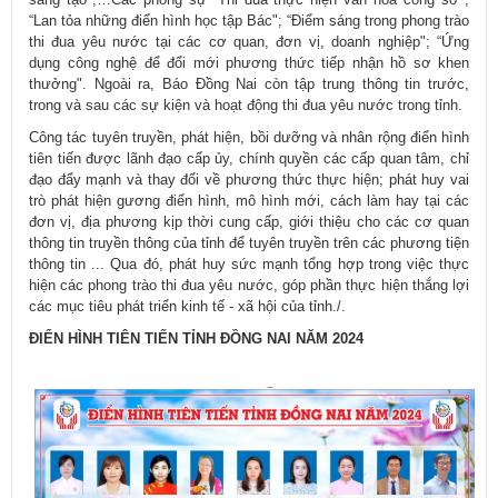
“Lan tỏa những điển hình học tập Bác"; “Điểm sáng trong phong trào
thi đua yêu nước tại các cơ quan, đơn vị, doanh nghiệp"; “Ứng
dụng công nghệ để đổi mới phương thức tiếp nhận hồ sơ khen
thưởng". Ngoài ra, Báo Đồng Nai còn tập trung thông tin trước,
trong và sau các sự kiện và hoạt động thi đua yêu nước trong tỉnh.
Công tác tuyên truyền, phát hiện, bồi dưỡng và nhân rộng điển hình
tiên tiến được lãnh đạo cấp ủy, chính quyền các cấp quan tâm, chỉ
đạo đẩy mạnh và thay đổi về phương thức thực hiện; phát huy vai
trò phát hiện gương điển hình, mô hình mới, cách làm hay tại các
đơn vị, địa phương kịp thời cung cấp, giới thiệu cho các cơ quan
thông tin truyền thông của tỉnh để tuyên truyền trên các phương tiện
thông tin ... Qua đó, phát huy sức mạnh tổng hợp trong việc thực
hiện các phong trào thi đua yêu nước, góp phần thực hiện thắng lợi
các mục tiêu phát triển kinh tế - xã hội của tỉnh./.
ĐIỂN HÌNH TIÊN TIẾN TỈNH ĐỒNG NAI NĂM 2024