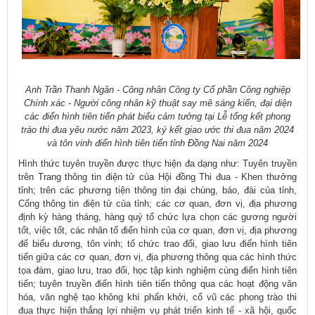
Anh Trần Thanh Ngân - Công nhân Công ty Cổ phần Công nghiệp
Chính xác - Người công nhân kỹ thuật say mê sáng kiến, đại diện
các điển hình tiên tiến phát biểu cảm tưởng tại Lễ
tổng kết phong
trào thi đua yêu nước năm 2023, ký kết giao ước thi đua năm 2024
và tôn vinh điển hình tiên tiến tỉnh Đồng Nai năm 2024
Hình thức tuyên truyền được thực hiện đa dạng như: Tuyên truyền
trên Trang thông tin điện tử của Hội đồng Thi đua - Khen thưởng
tỉnh; trên các phương tiện thông tin đại chúng, báo, đài của tỉnh,
Cổng thông tin điện tử của tỉnh; các cơ quan, đơn vị, địa phương
định kỳ hàng tháng, hàng quý tổ chức lựa chọn các gương người
tốt, việc tốt, các nhân tố điển hình của cơ quan, đơn vị, địa phương
để biểu dương, tôn vinh; tổ chức trao đổi, giao lưu điển hình tiên
tiến giữa các cơ quan, đơn vị, địa phương thông qua các hình thức
tọa đàm, giao lưu, trao đổi, học tập kinh nghiệm cùng điển hình tiên
tiến; tuyên truyền điển hình tiên tiến thông qua các hoạt động văn
hóa, văn nghệ tạo không khí phấn khởi, cổ vũ các phong trào thi
đua thực hiện thắng lợi nhiệm vụ phát triển kinh tế - xã hội, quốc