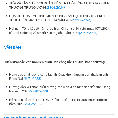
TIẾP VÀ LÀM VIỆC VỚI ĐOÀN KIỂM TRA HỘI ĐỒNG THI ĐUA - KHEN
THƯỞNG TRUNG ƯƠNG
(28/08/2024)
CỤM THI ĐUA CÁC TỈNH MIỀN ĐÔNG NAM BỘ HỘI NGHỊ SƠ KẾT
THỰC HIỆN GIAO ƯỚC THI ĐUA NĂM 2024
(28/08/2024)
Hội nghị Tổng kết 10 năm thực hiện Chỉ thị số 34-ct/tw ngày 07/4/2014
của Bộ Chính trị và sơ kết 6 tháng đầu năm 2024
(22/07/2024)
VĂN BẢN
Triển khai các văn bản liên quan đến công tác Thi đua, khen thưởng
Nâng cao chất lượng công tác Thi đua, khen thưởng trên địa bàn tỉnh
Đồng Nai
(06/11/2023)
Hướng dẫn xét chọn biểu dương, tôn vinh điển hình tiên tiến tỉnh Đồng
Nai năm 2023
(22/02/2023)
Kế hoạch số 08/KH-HĐTDKT Kiểm tra công tác thi đua, khen thưởng
năm 2023
(22/02/2023)