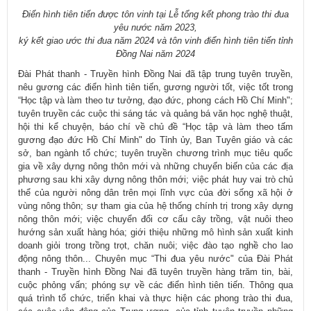
Điển hình tiên tiến được tôn vinh tại Lễ
tổng kết phong trào thi đua
yêu nước năm 2023,
ký kết giao ước thi đua năm 2024 và tôn vinh điển hình tiên tiến tỉnh
Đồng Nai năm 2024
Đài Phát thanh - Truyền hình Đồng Nai đã tập trung tuyên truyền,
nêu gương các điển hình tiên tiến, gương người tốt, việc tốt trong
“Học tập và làm theo tư tưởng, đạo đức, phong cách Hồ Chí Minh";
tuyên truyền các cuộc thi sáng tác và quảng bá văn học nghệ thuật,
hội thi kể chuyện, báo chí về chủ đề “Học tập và làm theo tấm
gương đạo đức Hồ Chí Minh" do Tỉnh ủy, Ban Tuyên giáo và các
sở, ban ngành tổ chức; tuyên truyền chương trình mục tiêu quốc
gia về xây dựng nông thôn mới và những chuyển biến của các địa
phương sau khi xây dựng nông thôn mới; việc phát huy vai trò chủ
thể của người nông dân trên mọi lĩnh vực của đời sống xã hội ở
vùng nông thôn; sự tham gia của hệ thống chính trị trong xây dựng
nông thôn mới; việc chuyển đổi cơ cấu cây trồng, vật nuôi theo
hướng sản xuất hàng hóa; giới thiệu những mô hình sản xuất kinh
doanh giỏi trong trồng trọt, chăn nuôi; việc đào tạo nghề cho lao
động nông thôn... Chuyên mục “Thi đua yêu nước" của Đài Phát
thanh - Truyền hình Đồng Nai đã tuyên truyền hàng trăm tin, bài,
cuộc phỏng vấn; phóng sự về các điển hình tiên tiến. Thông qua
quá trình tổ chức, triển khai và thực hiện các phong trào thi đua,