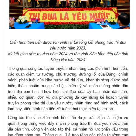
Điển hình tiên tiến được tôn vinh tại Lễ
tổng kết phong trào thi đua
yêu nước năm 2023,
ký kết giao ước thi đua năm 2024 và tôn vinh điển hình tiên tiến tỉnh
Đồng Nai năm 2024
Thông qua công tác tuyên truyền, nhân rộng các điển hình tiên tiến,
các quan điểm tư tưởng, chủ trương, đường lối của Đảng, chính
sách, pháp luật của Nhà nước về thi đua, khen thưởng được phổ
biến, thấm nhuần trong cán bộ, chiến sỹ và quần chúng nhân dân
trên địa bàn tỉnh. Thực hiện chỉ đạo của Ủy ban nhân dân tỉnh,
nhiều cơ quan, đơn vị, địa phương đã xây dựng kế hoạch tuyên
truyền phong trào thi đua yêu nước, nhân rộng mô hình mới, cách
làm hay, điển hình tiên tiến để triển khai thực hiện tại cơ sở.
Công tác tôn vinh điển hình tiên tiến được xác định là nhiệm vụ
quan trọng trong việc đẩy mạnh phong trào thi đua yêu nước trên
địa bàn tỉnh, động viên các tập thể, cá nhân nỗ lực phấn đấu trong
lao động sáng tạo. Thông qua “Lễ trao tặng các phần thưởng cao