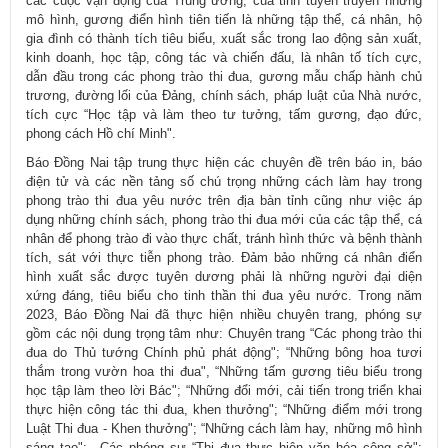
các cuộc vận động của Trung ương, của tỉnh tuyên truyền những
mô hình, gương điển hình tiên tiến là những tập thể, cá nhân, hộ
gia đình có thành tích tiêu biểu, xuất sắc trong lao động sản xuất,
kinh doanh, học tập, công tác và chiến đấu, là nhân tố tích cực,
dẫn đầu trong các phong trào thi đua, gương mẫu chấp hành chủ
trương, đường lối của Đảng, chính sách, pháp luật của Nhà nước,
tích cực “Học tập và làm theo tư tưởng, tấm gương, đạo đức,
phong cách Hồ chí Minh".
Báo Đồng Nai tập trung thực hiện các chuyên đề trên báo in, báo
điện tử và các nền tảng số chú trọng những cách làm hay trong
phong trào thi đua yêu nước trên địa bàn tỉnh cũng như việc áp
dụng những chính sách, phong trào thi đua mới của các tập thể, cá
nhân để phong trào đi vào thực chất, tránh hình thức và bệnh thành
tích, sát với thực tiễn phong trào. Đảm bảo những cá nhân điển
hình xuất sắc được tuyên dương phải là những người đại diện
xứng đáng, tiêu biểu cho tinh thần thi đua yêu nước. Trong năm
2023, Báo Đồng Nai đã thực hiện nhiều chuyên trang, phóng sự
gồm các nội dung trọng tâm như: Chuyên trang “Các phong trào thi
đua do Thủ tướng Chính phủ phát động"; “Những bông hoa tươi
thắm trong vườn hoa thi đua", “Những tấm gương tiêu biểu trong
học tập làm theo lời Bác"; “Những đổi mới, cải tiến trong triển khai
thực hiện công tác thi đua, khen thưởng"; “Những điểm mới trong
Luật Thi đua - Khen thưởng"; “Những cách làm hay, những mô hình
sáng tạo";…Các phóng sự “Thi đua thực hiện văn hóa công sở";