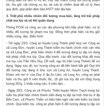
chóng điều tra làm rõ vụ án, truy bắt thành công đối tượng phạm
tội, thu giữ vật chứng vụ án, tài sản bị chiếm đoạt để xử lý theo
quy định, góp phần đảm bảo ANTT trên địa bàn.
3. Triệt phá nhiều nhóm đối tượng mua bán, tàng trữ trái phép
chất ma túy và vũ khí quân dụng
Phòng PC04 và công an các địa phương liên tiếp phát hiện, xử lý
nhiều đối tượng tội phạm ma túy. Đồng thời phát hiện và thu giữ
nhiều súng, đạn. Điển hình:
- Tối ngày 23/3, Công an huyện Long Thành phối hợp với Công an
xã Long Đức, huyện Long Thành kiểm tra hành chính một căn nhà
tại xã Long Đức, phát hiện nhóm 4 đối tượng đang tụ tập sử dụng
trái phép chất ma túy. Qua đấu tranh, các đối tượng khai đã mua
ma túy của Trần Hữu Duy (35 tuổi, ngụ thị trấn Long Thành) để sử
dụng. Ngay sau đó, lực lượng công an đã tiến hành bắt giữ Duy khi
đối tượng này đang ở khu vực xã Long An, huyện Long Thành.
Khám xét nơi ở của Duy ở ấp An Lâm, xã Long An, công an phát
hiện và thu giữ 8 viên thuốc lắc, 18 gói ma túy đã với tổng trọng
lượng 267g, 1 khẩu súng rulo, 4 viên đạn...
- Ngày 20/3, Công an xã Phước Thiền huyện Nhơn Trạch trong lúc
tuần tra phát hiện nhóm thanh niên đang tụ tập tại một nhà trọ ở ấp
Bến Cam, xã Phước Thiền có biểu hiện nghi vấn nên kiểm tra hành
chính. Qua kiểm tra, công an phát hiện 6 đối tượng đang tụ tập sử