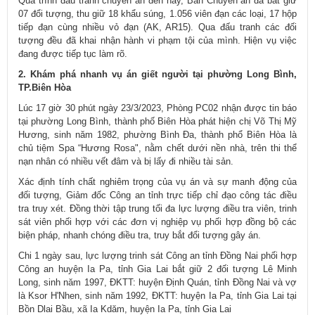
Quá trình đấu tranh chuyên án đến nay, Ban Chuyên án đã bắt giữ
07 đổi tượng, thu giữ 18 khẩu súng, 1.056 viên đạn các loại, 17 hộp
tiếp đạn cùng nhiều vỏ đạn (AK, AR15). Qua đấu tranh các đối
tượng đều đã khai nhận hành vi phạm tội của mình. Hiện vụ việc
đang được tiếp tục làm rõ.
2. Khám phá nhanh vụ án giết người tại phường Long Bình,
TP.Biên Hòa
Lúc 17 giờ 30 phút ngày 23/3/2023, Phòng PC02 nhận được tin báo
tại phường Long Bình, thành phố Biên Hòa phát hiện chị Võ Thị Mỹ
Hương, sinh năm 1982, phường Bình Đa, thành phổ Biên Hòa là
chủ tiệm Spa “Hương Rosa", nằm chết dưới nền nhà, trên thi thể
nạn nhân có nhiều vết đâm và bị lấy đi nhiều tài sản.
Xác định tính chất nghiêm trọng của vụ án và sự manh động của
đối tượng, Giảm đốc Công an tỉnh trực tiếp chỉ đạo công tác điều
tra truy xét. Đồng thời tập trung tối đa lực lượng điều tra viên, trinh
sát viên phối hợp với các đơn vị nghiệp vụ phối hợp đồng bộ các
biện pháp, nhanh chóng điều tra, truy bắt đổi tượng gây án.
Chi 1 ngày sau, lực lượng trinh sát Công an tỉnh Đồng Nai phối hợp
Công an huyện Ia Pa, tỉnh Gia Lai bắt giữ 2 đối tượng Lê Minh
Long, sinh năm 1997, ĐKTT: huyện Định Quán, tỉnh Đồng Nai và vợ
là Ksor H'Nhen, sinh năm 1992, ĐKTT: huyện Ia Pa, tỉnh Gia Lai tại
Bồn Dlai Bầu, xã Ia Kdăm, huyện Ia Pa, tỉnh Gia Lai