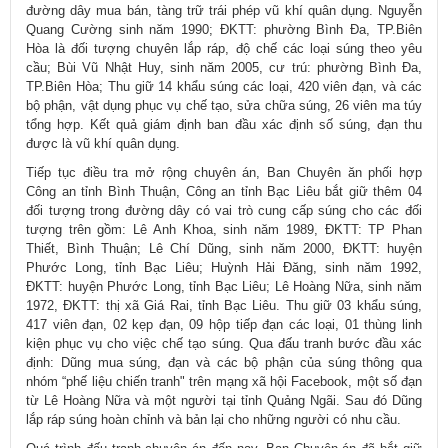
đường dây mua bán, tàng trữ trái phép vũ khí quân dụng. Nguyễn
Quang Cường sinh năm 1990; ĐKTT: phường Bình Đa, TP.Biên
Hòa là đối tượng chuyên lắp ráp, độ chế các loại súng theo yêu
cầu; Bùi Vũ Nhật Huy, sinh năm 2005, cư trú: phường Bình Đa,
TP.Biên Hòa; Thu giữ 14 khẩu súng các loại, 420 viên đạn, và các
bộ phận, vật dụng phục vụ chế tạo, sửa chữa súng, 26 viên ma túy
tổng hợp. Kết quả giám định ban đầu xác định số súng, đạn thu
được là vũ khí quân dụng.
Tiếp tục điều tra mở rộng chuyên án, Ban Chuyên ăn phối hợp
Công an tỉnh Bình Thuận, Công an tỉnh Bạc Liêu bắt giữ thêm 04
đối tượng trong đường dây có vai trò cung cấp súng cho các đối
tượng trên gồm: Lê Anh Khoa, sinh năm 1989, ĐKTT: TP Phan
Thiết, Bình Thuận; Lê Chí Dũng, sinh năm 2000, ĐKTT: huyện
Phước Long, tỉnh Bạc Liêu; Huỳnh Hải Đăng, sinh năm 1992,
ĐKTT: huyện Phước Long, tỉnh Bạc Liêu; Lê Hoàng Nữa, sinh năm
1972, ĐKTT: thị xã Giá Rai, tỉnh Bạc Liêu. Thu giữ 03 khẩu súng,
417 viên đạn, 02 kẹp đạn, 09 hộp tiếp đạn các loại, 01 thùng linh
kiện phục vụ cho việc chế tạo súng. Qua đấu tranh bước đầu xác
định: Dũng mua súng, đạn và các bộ phận của súng thông qua
nhóm “phế liệu chiến tranh" trên mạng xã hội Facebook, một số đạn
từ Lê Hoàng Nữa và một người tại tỉnh Quảng Ngãi. Sau đó Dũng
lắp ráp súng hoàn chỉnh và bản lại cho những người có nhu cầu.