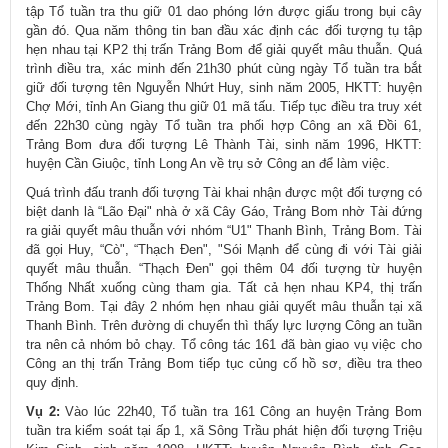
tập Tổ tuần tra thu giữ 01 dao phóng lớn được giấu trong bụi cây
gần đó. Qua năm thông tin ban đầu xác định các đối tượng tụ tập
hẹn nhau tại KP2 thị trấn Trảng Bom để giải quyết mâu thuẫn. Quá
trình điều tra, xác minh đến 21h30 phút cùng ngày Tổ tuần tra bắt
giữ đối tượng tên Nguyễn Nhứt Huy, sinh năm 2005, HKTT: huyện
Chợ Mới, tỉnh An Giang thu giữ 01 mã tấu. Tiếp tục điều tra truy xét
đến 22h30 cùng ngày Tổ tuần tra phối hợp Công an xã Đồi 61,
Trảng Bom đưa đối tượng Lê Thành Tài, sinh năm 1996, HKTT:
huyện Cần Giuộc, tỉnh Long An về trụ sở Công an để làm việc.
Quá trình đấu tranh đối tượng Tài khai nhận được một đối tượng có
biệt danh là “Lão Đại" nhà ở xã Cây Gáo, Trảng Bom nhờ Tài đứng
ra giải quyết mâu thuẫn với nhóm “U1" Thanh Bình, Trảng Bom. Tài
đã gọi Huy, “Cò", “Thạch Đen", "Sói Mạnh để cùng đi với Tài giải
quyết mâu thuẫn. “Thạch Đen" gọi thêm 04 đối tượng từ huyện
Thống Nhất xuống cùng tham gia. Tất cả hẹn nhau KP4, thị trấn
Trảng Bom. Tại đây 2 nhóm hẹn nhau giải quyết mâu thuẫn tại xã
Thanh Bình. Trên đường di chuyển thì thấy lực lượng Công an tuần
tra nên cả nhóm bỏ chạy. Tổ công tác 161 đã bàn giao vụ việc cho
Công an thị trấn Trảng Bom tiếp tục củng cố hồ sơ, điều tra theo
quy định.
Vụ 2:
Vào lúc 22h40, Tổ tuần tra 161 Công an huyện Trảng Bom
tuần tra kiểm soát tại ấp 1, xã Sông Trầu phát hiện đối tượng Triệu