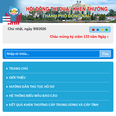
Chủ nhật, ngày 9/8/2026
Chào mừng kỷ niệm 133 năm Ngày sinh Chủ tịc
Tìm
TRANG CHỦ
GIỚI THIỆU
HƯỚNG DẪN THỦ TỤC HỒ SƠ
HỆ THỐNG BIỂU MẪU BÁO CÁO
KẾT QUẢ KHEN THƯỞNG CẤP TRUNG ƯƠNG VÀ CẤP TỈNH