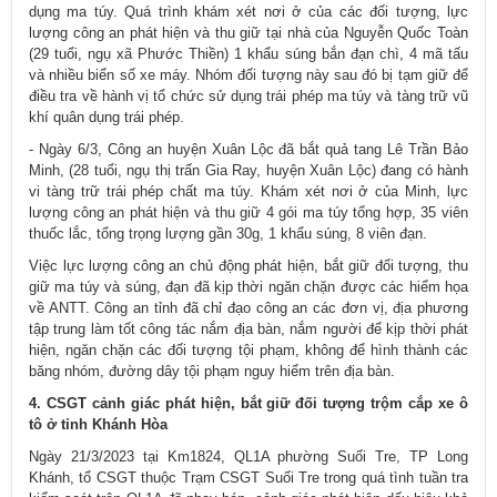
dụng ma túy. Quá trình khám xét nơi ở của các đối tượng, lực
lượng công an phát hiện và thu giữ tại nhà của Nguyễn Quốc Toàn
(29 tuổi, ngụ xã Phước Thiền) 1 khẩu súng bắn đạn chì, 4 mã tấu
và nhiều biển số xe máy. Nhóm đối tượng này sau đó bị tạm giữ để
điều tra về hành vị tổ chức sử dụng trái phép ma túy và tàng trữ vũ
khí quân dụng trái phép.
- Ngày 6/3, Công an huyện Xuân Lộc đã bắt quả tang Lê Trần Bảo
Minh, (28 tuổi, ngụ thị trấn Gia Ray, huyện Xuân Lộc) đang có hành
vi tàng trữ trái phép chất ma túy. Khám xét nơi ở của Minh, lực
lượng công an phát hiện và thu giữ 4 gói ma túy tổng hợp, 35 viên
thuốc lắc, tổng trọng lượng gần 30g, 1 khẩu súng, 8 viên đạn.
Việc lực lượng công an chủ động phát hiện, bắt giữ đối tượng, thu
giữ ma túy và súng, đạn đã kịp thời ngăn chặn được các hiểm họa
về ANTT. Công an tỉnh đã chỉ đạo công an các đơn vị, địa phương
tập trung làm tốt công tác nắm địa bàn, nắm người để kịp thời phát
hiện, ngăn chặn các đối tượng tội phạm, không để hình thành các
băng nhóm, đường dây tội phạm nguy hiểm trên địa bàn.
4. CSGT cảnh giác phát hiện, bắt giữ đối tượng trộm cắp xe ô
tô ở tỉnh Khánh Hòa
Ngày 21/3/2023 tại Km1824, QL1A phường Suối Tre, TP Long
Khánh, tổ CSGT thuộc Trạm CSGT Suối Tre trong quá tình tuần tra