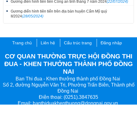
Gương điển hình tiên tiến Công an tỉnh tháng 7 năm 2024
(22/07/2024)
Gương điển hình tiên tiến trên địa bàn huyện Cẩm Mỹ quý
II/2024
(28/05/2024)
Trang chủ
Liên hệ
Cấu trúc trang
Đăng nhập
CƠ QUAN THƯỜNG TRỰC HỘI ĐỒNG THI
ĐUA - KHEN THƯỞNG THÀNH PHỐ ĐỒNG
NAI
Ban Thi đua - Khen thưởng thành phố Đồng Nai
Số 2, đường Nguyễn Văn Trị, Phường Trấn Biên, Thành phố
Đồng Nai
Điện thoại: (0251).3847635
Email:
banthiduakhenthuong@dongnai.gov.vn
​