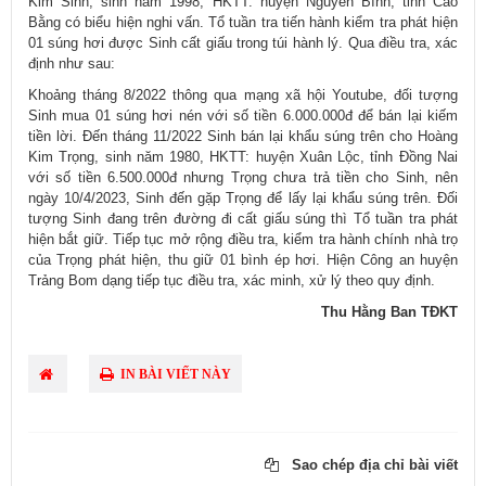
Kim Sinh, sinh năm 1998, HKTT: huyện Nguyên Bình, tỉnh Cao
Bằng có biểu hiện nghi vấn. Tổ tuần tra tiến hành kiểm tra phát hiện
01 súng hơi được Sinh cất giấu trong túi hành lý. Qua điều tra, xác
định như sau:
Khoảng tháng 8/2022 thông qua mạng xã hội Youtube, đối tượng
Sinh mua 01 súng hơi nén với số tiền 6.000.000đ để bán lại kiếm
tiền lời. Đến tháng 11/2022 Sinh bán lại khẩu súng trên cho Hoàng
Kim Trọng, sinh năm 1980, HKTT: huyện Xuân Lộc, tỉnh Đồng Nai
với số tiền 6.500.000đ nhưng Trọng chưa trả tiền cho Sinh, nên
ngày 10/4/2023, Sinh đến gặp Trọng để lấy lại khẩu súng trên. Đối
tượng Sinh đang trên đường đi cất giấu súng thì Tổ tuần tra phát
hiện bắt giữ. Tiếp tục mở rộng điều tra, kiểm tra hành chính nhà trọ
của Trọng phát hiện, thu giữ 01 bình ép hơi. Hiện Công an huyện
Trảng Bom dạng tiếp tục điều tra, xác minh, xử lý theo quy định.
Thu Hằng Ban TĐKT
IN BÀI VIẾT NÀY
Sao chép địa chỉ bài viết