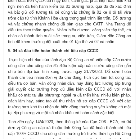
kiểm soát trên QL1A đã nhạy bén, cảnh giác phát hiện dấu hiệu khả
nghi nên đã tiến hành kiểm tra 01 trường hợp, qua đó đã xác định
và bắt giữ đối tượng tài xế cùng vật chứng là 01 xe ô tô tải vừa
trộm cắp từ tỉnh Khánh Hòa đang trong quá trình lẩn trốn. Đối tượng
và vật chứng nhanh chóng đã bàn giao cho CATP Nha Trang để
điều tra theo thẩm quyền. Nhằm biểu dương, động viên tập thể, cá
nhân có thành tích xuất sắc trong vụ việc trên, Giám đốc Công an
tỉnh đã khen thưởng đột xuất cho 01 tập thể và 02 cá nhân.
5. 04 xã đầu tiên hoàn thành chỉ tiêu cấp CCCD
Thực hiện chỉ đạo của lãnh đạo Bộ Công an về việc cấp Căn cước
công dân cho công dân đủ điều kiện cấp căn cước công dân gắn
chíp trên địa bàn tỉnh xong trước ngày 31/7/2023. Để sớm hoàn
thành chi tiêu nhiều đơn vị đã chủ động, tích cực làm tốt công tác
điều tra cơ bản, vận động nhân dân, huy động lực lượng tập trung
giải quyết các trưởng hợp đủ điều kiện cấp CCCD đối với nhân
khẩu có mặt tại địa phương; ngoài ra đã triển khai nhiều biện pháp,
cách làm hay, sáng tạo để thu nhận hồ sơ cấp CCCD đối với các
trường hợp khó thu nhận do biến động thường xuyên không có mặt
tại địa phương và một số nhân khẩu có hoàn cảnh đặc biệt.
Tinh đến ngày 14/4/2023, theo thống kê của Cục C06 - BCA, có 04
đơn vị Công an cấp xã thuộc tỉnh Đồng Nai đã hoàn thành chỉ tiêu
cấp 100% CCCD cho công dân thưởng trú trước thời hạn Bộ Công