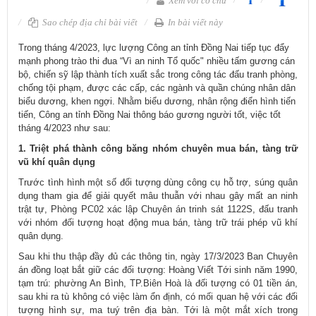
Xem với cỡ chữ
Sao chép địa chỉ bài viết
In bài viết này
​Trong tháng 4/2023, lực lượng Công an tỉnh Đồng Nai tiếp tục đẩy
mạnh phong trào thi đua “Vì an ninh Tổ quốc" nhiều tấm gương cán
bộ, chiến sỹ lập thành tích xuất sắc trong công tác đấu tranh phòng,
chống tội phạm, được các cấp, các ngành và quần chúng nhân dân
biểu dương, khen ngợi. Nhằm biểu dương, nhân rộng điển hình tiến
tiến, Công an tỉnh Đồng Nai thông báo gương người tốt, việc tốt
tháng 4/2023 như sau:
1. Triệt phá thành công băng nhóm chuyên mua bán, tàng trữ
vũ khí quân dụng
Trước tình hình một số đối tượng dùng công cụ hỗ trợ, súng quân
dụng tham gia để giải quyết mâu thuẫn với nhau gây mất an ninh
trật tự, Phòng PC02 xác lập Chuyên án trinh sát 1122S, đấu tranh
với nhóm đối tượng hoạt động mua bán, tàng trữ trái phép vũ khí
quân dụng.
Sau khi thu thập đầy đủ các thông tin, ngày 17/3/2023 Ban Chuyên
án đồng loạt bắt giữ các đối tượng: Hoàng Viết Tới sinh năm 1990,
tạm trú: phường An Bình, TP.Biên Hoà là đối tượng có 01 tiền án,
sau khi ra tù không có việc làm ổn định, có mối quan hệ với các đối
tượng hình sự, ma tuý trên địa bàn. Tới là một mắt xích trong