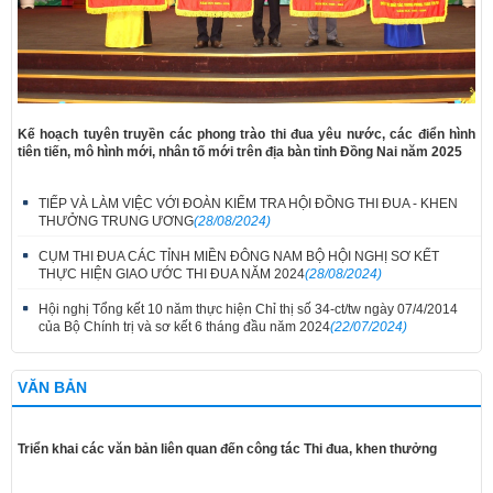
Kế hoạch tuyên truyền các phong trào thi đua yêu nước, các điển hình
tiên tiến, mô hình mới, nhân tố mới trên địa bàn tỉnh Đồng Nai năm 2025
TIẾP VÀ LÀM VIỆC VỚI ĐOÀN KIỂM TRA HỘI ĐỒNG THI ĐUA - KHEN
THƯỞNG TRUNG ƯƠNG
(28/08/2024)
CỤM THI ĐUA CÁC TỈNH MIỀN ĐÔNG NAM BỘ HỘI NGHỊ SƠ KẾT
THỰC HIỆN GIAO ƯỚC THI ĐUA NĂM 2024
(28/08/2024)
Hội nghị Tổng kết 10 năm thực hiện Chỉ thị số 34-ct/tw ngày 07/4/2014
của Bộ Chính trị và sơ kết 6 tháng đầu năm 2024
(22/07/2024)
VĂN BẢN
Triển khai các văn bản liên quan đến công tác Thi đua, khen thưởng