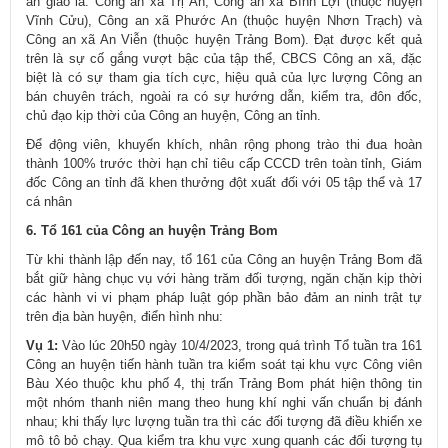
an giao là: Công an xã Trị An, Công an xã Bình Lợi (thuộc huyện
Vĩnh Cửu), Công an xã Phước An (thuộc huyện Nhơn Trạch) và
Công an xã An Viễn (thuộc huyện Trảng Bom). Đạt được kết quả
trên là sự cố gắng vượt bậc của tập thể, CBCS Công an xã, đặc
biệt là có sự tham gia tích cực, hiệu quả của lực lượng Công an
bán chuyên trách, ngoài ra có sự hướng dẫn, kiểm tra, đôn đốc,
chủ đạo kịp thời của Công an huyện, Công an tỉnh.
Để động viên, khuyến khích, nhân rộng phong trào thi đua hoàn
thành 100% trước thời hạn chỉ tiêu cấp CCCD trên toàn tỉnh, Giám
đốc Công an tỉnh đã khen thưởng đột xuất đối với 05 tập thể và 17
cá nhân
6. Tổ 161 của Công an huyện Trảng Bom
Từ khi thành lập đến nay, tổ 161 của Công an huyện Trảng Bom đã
bắt giữ hàng chục vụ với hàng trăm đối tượng, ngăn chặn kịp thời
các hành vi vi phạm pháp luật góp phần bảo đảm an ninh trật tự
trên địa bàn huyện, điển hình nhu:
Vụ 1:
Vào lúc 20h50 ngày 10/4/2023, trong quá trình Tổ tuần tra 161
Công an huyện tiến hành tuần tra kiểm soát tại khu vực Công viên
Bàu Xéo thuộc khu phố 4, thị trấn Trảng Bom phát hiện thông tin
một nhóm thanh niên mang theo hung khí nghi vấn chuẩn bị đánh
nhau; khi thấy lực lượng tuần tra thì các đối tượng đã điều khiển xe
mô tô bỏ chạy. Qua kiểm tra khu vực xung quanh các đối tượng tụ