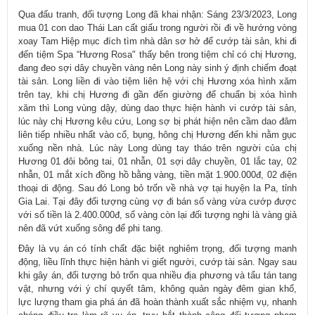
Qua đấu tranh, đối tượng Long đã khai nhận: Sáng 23/3/2023, Long
mua 01 con dao Thái Lan cất giấu trong người rồi đi về hướng vòng
xoay Tam Hiệp mục đích tìm nhà dân sơ hở để cướp tài sản, khi đi
đến tiệm Spa “Hương Rosa" thấy bên trong tiệm chỉ có chị Hương,
đang đeo sợi dây chuyền vàng nên Long này sinh ý định chiếm đoạt
tài sản. Long liền đi vào tiệm liên hệ với chị Hương xóa hình xăm
trên tay, khi chị Hương đi gần đến giường để chuẩn bị xóa hình
xăm thì Long vùng dậy, dùng dao thực hiện hành vi cướp tài sản,
lúc này chị Hương kêu cứu, Long sợ bị phát hiện nên cầm dao đâm
liên tiếp nhiều nhất vào cổ, bụng, hông chị Hương đến khi nằm gục
xuống nền nhà. Lúc này Long dùng tay tháo trên người của chị
Hương 01 đôi bông tai, 01 nhẫn, 01 sợi dây chuyền, 01 lắc tay, 02
nhẫn, 01 mắt xích đồng hồ bằng vàng, tiền mặt 1.900.000đ, 02 điện
thoại di động. Sau đó Long bỏ trốn về nhà vợ tại huyện Ia Pa, tỉnh
Gia Lai. Tại đây đối tượng cùng vợ đi bán số vàng vừa cướp được
với số tiền là 2.400.000đ, số vàng còn lại đối tượng nghi là vàng giả
nên đã vứt xuống sông để phi tang.
Đây là vụ án có tính chất đặc biệt nghiêm trọng, đối tượng manh
động, liều lĩnh thực hiện hành vi giết người, cướp tài sản. Ngay sau
khi gây án, đối tượng bỏ trốn qua nhiều địa phương và tẩu tán tang
vật, nhưng với ý chí quyết tâm, không quản ngày đêm gian khổ,
lực lượng tham gia phá án đã hoàn thành xuất sắc nhiệm vụ, nhanh