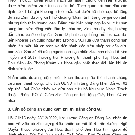
Hiệp Phước, huyện Nhơn Trạch đã nhanh chóng đến hiện trường
thực hiện nhiệm vụ cứu nạn cứu hộ. Theo quan sát ban đầu xác
định có 01 bé gái khoảng 5 tuổi mắc kẹt dưới hố nhồi cọc bê tông
độ sâu 15m, đường kính hố khoảng 40cm, tình trạng bé gái còn tỉnh
nhưng tinh thần hoảng loạn. Bằng các biện pháp nghiệp vụ cứu nạn
sáng tạo, vừa động viên tâm lý cháu bé, vừa thả dây đai, hướng
dẫn cháu bé đeo dây đai. Sau 30 phút căng thẳng, nỗ lực cao độ,
đến khoảng 17h cùng ngày lực lượng CNCH đã đưa thành công nạn
nhân lên mặt đất an toàn và tiến hành các biện pháp sơ cấp cứu
ban đầu. Sau đó đã cùng người nhà nạn nhân đưa nạn nhân Lê Kim
Tuyền SN 2017 thưởng trú: Phường 9, thành phố Tuy Hòa, tỉnh
Phú Yên đến Phòng Khám đa khoa gần nhất theo dõi đến khi ổn
định sức khỏe.
Nhằm biểu dương, động viên, khen thưởng tập thể nhanh chóng
cứu nạn thành công, Chủ tịch UBND tỉnh tặng Bằng khen đối với 01
tập thể: Đội Chữa cháy và cứu nạn cứu hộ khu vực Nhơn Trạch
thuộc Phòng PC07, Giám đốc Công an tỉnh tặng Giấy khen 04 cá
nhân.
3. Cán bộ công an dũng cảm khi thi hành công vụ
Hồi 21h15 ngày 23/12/2022, lực lượng Công an Đồng Nai nhận tin
báo về việc có đối tượng điều khiển xe mô tô đi trên đường Ngô
Quyền thuộc phường An Hòa, thành phố Biên Hòa tìm người để