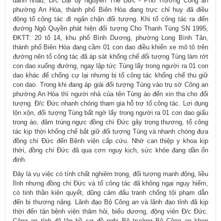
đánh nhau; Đ/c Đại úy Nguyễn Thế Đức - Phó Trưởng Công an
phường An Hòa, thành phố Biên Hòa đang trực chỉ huy đã điều
động tổ công tác đi ngăn chặn đối tượng. Khi tổ công tác ra đến
đường Ngô Quyền phát hiện đối tượng Cho Thanh Tùng SN 1995,
ĐKTT: 20 tổ 14, khu phố Bình Dương, phường Long Bình Tân,
thành phố Biên Hòa đang cầm 01 con dao điều khiển xe mô tô trên
đường nên tổ công tác đã áp sát khống chế đối tượng Tùng làm rớt
con dao xuống đường, ngay lập tức Tùng lấy trong người ra 01 con
dao khác để chống cự lại nhưng bị tổ công tác khống chế thu giữ
con dao. Trong khi đang áp giải đối tượng Tùng vào trụ sở Công an
phường An Hòa thì người nhà của tên Tùng ào đến xin tha cho đối
tượng. Đ/c Đức nhanh chóng tham gia hỗ trợ tổ công tác. Lợi dụng
lộn xộn, đối tượng Tùng bất ngờ lấy trong người ra 01 con dao giấu
trong áo, đâm trúng ngực đồng chí Đức gây trọng thương, tổ công
tác kịp thời khống chế bắt giữ đối tượng Tùng và nhanh chóng đưa
đồng chí Đức đến Bệnh viện cấp cứu. Nhờ can thiệp y khoa kịp
thời, đồng chí Đức đã qua cơn nguy kịch, sức khỏe đang dần ổn
định.
Đây là vụ việc có tính chất nghiêm trọng, đối tượng manh động, liều
lĩnh nhưng đồng chí Đức và tổ công tác đã không ngại nguy hiểm,
có tinh thần kiên quyết, dũng cảm đấu tranh chống tội phạm dẫn
đến bị thương nặng. Lãnh đạo Bộ Công an và lãnh đạo tỉnh đã kịp
thời đến tận bệnh viện thăm hỏi, biểu dương, động viên Đ/c Đức.
Công an tỉnh đã lập hồ sơ đề nghị Bộ trưởng Bộ Công an khen