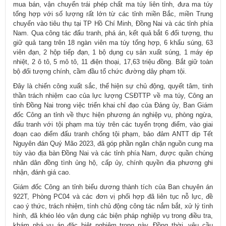
mua bán, vận chuyển trái phép chất ma túy liên tỉnh, đưa ma túy
tổng hợp với số lượng rất lớn từ các tỉnh miền Bắc, miền Trung
chuyển vào tiêu thụ tại TP Hồ Chí Minh, Đồng Nai và các tỉnh phía
Nam. Qua công tác đấu tranh, phá án, kết quả bắt 6 đối tượng, thu
giữ quả tang trên 18 ngàn viên ma túy tổng hợp, 6 khẩu súng, 63
viên đạn, 2 hộp tiếp đạn, 1 bộ dụng cụ sản xuất súng, 1 máy ép
nhiệt, 2 ô tô, 5 mô tô, 11 điện thoại, 17,63 triệu đồng. Bắt giữ toàn
bộ đối tượng chính, cầm đầu tổ chức đường dây phạm tội.
Đây là chiến công xuất sắc, thể hiện sự chủ động, quyết tâm, tinh
thần trách nhiệm cao của lực lượng CSĐTTP về ma túy, Công an
tỉnh Đồng Nai trong việc triển khai chỉ đạo của Đảng ủy, Ban Giám
đốc Công an tỉnh về thực hiện phương án nghiệp vụ, phòng ngừa,
đấu tranh với tội phạm ma túy trên các tuyến trọng điểm, vào giai
đoạn cao điểm đấu tranh chống tội phạm, bảo đảm ANTT dịp Tết
Nguyên đán Quý Mão 2023, đã góp phần ngăn chặn nguồn cung ma
túy vào địa bàn Đồng Nai và các tỉnh phía Nam, được quần chúng
nhân dân đồng tình ủng hộ, cấp ủy, chính quyền địa phương ghi
nhận, đánh giá cao.
Giám đốc Công an tỉnh biểu dương thành tích của Ban chuyên án
922T, Phòng PC04 và các đơn vị phối hợp đã liên tục nỗ lực, đề
cao ý thức, trách nhiệm, tính chủ động công tác nắm bắt, xử lý tình
hình, đã khéo léo vận dụng các biện pháp nghiệp vụ trong điều tra,
khám phá vụ án đặc biệt nghiêm trọng này. Đồng thời, yêu cầu