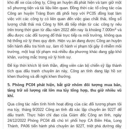
kho để xe của công ty, Công an huyện đã phát hiện và tạm giữ một
số phương tiện và tài liệu liên quan. Đồng thời các tổ công tác của
Công an huyện Trảng Bom đã phối hợp với PC05 đồng loạt làm
việc với các công ty có liên quan đến việc giao chất thải, tổng số
lượng chất thải mà Công ty MA đã tiếp nhận từ các công ty nêu
3
trên trong thời gian từ đầu năm 2022 đến nay là khoảng 7.000m
và
đều được các đối tượng đổ thải trực tiếp ra môi trường, không qua
hệ thống xử lý theo quy định. Hiện vụ án đang được Công an huyện
tiến hành điều tra hình sự, làm rõ hành vi phạm tội gây ô nhiễm môi
trường, một loại tội phạm mà nhiều địa phương khác đang gặp khó
khăn, vướng mắc trong xử lý hình sự.
Để kịp thời khích lệ tinh thần, động viên cán bộ chiến sỹ lập thành
tích qua đấu tranh chuyên án này, Công an tỉnh đang lập hồ sơ
khen thưởng và đề nghị khen thưởng.
5. Phòng PC04 phát hiện, bắt giữ nhóm đối tượng mua bán,
tàng trữ số lượng rất lớn ma túy tổng hợp, thu giữ nhiều vũ
khí.
Qua công tác nắm tình hình hoạt động của các đối tượng phạm tội
ma túy, tháng 9/2022 Công an tỉnh đã xác lập chuyên án 922T để
đấu tranh. Thực hiện chỉ đạo của Giám đốc Công an tỉnh, ngày
24/12/2022 Phòng PC04 đã chủ trì phối hợp CA Biên Hòa, Long
Thành, PA06 tiến hành phá chuyên án 922T, triệt phá đường dây