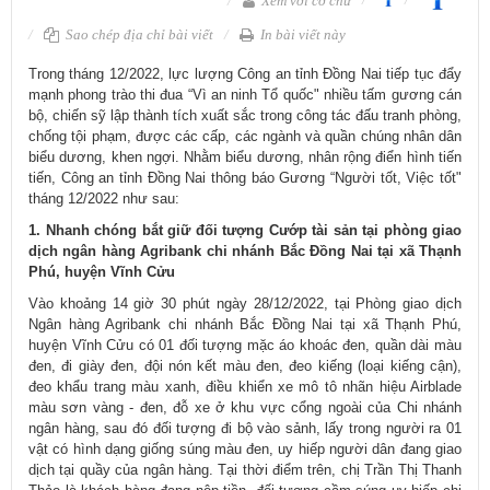
Xem với cỡ chữ
Sao chép địa chỉ bài viết
In bài viết này
Trong tháng 12/2022, lực lượng Công an tỉnh Đồng Nai tiếp tục đẩy
mạnh phong trào thi đua “Vì an ninh Tổ quốc" nhiều tấm gương cán
bộ, chiến sỹ lập thành tích xuất sắc trong công tác đấu tranh phòng,
chống tội phạm, được các cấp, các ngành và quần chúng nhân dân
biểu dương, khen ngợi. Nhằm biểu dương, nhân rộng điển hình tiến
tiến, Công an tỉnh Đồng Nai thông báo Gương “Người tốt, Việc tốt"
tháng 12/2022 như sau:
1. Nhanh chóng bắt giữ đối tượng Cướp tài sản tại phòng giao
dịch ngân hàng Agribank chi nhánh Bắc Đồng Nai tại xã Thạnh
Phú, huyện Vĩnh Cửu
Vào khoảng 14 giờ 30 phút ngày 28/12/2022, tại Phòng giao dịch
Ngân hàng Agribank chi nhánh Bắc Đồng Nai tại xã Thạnh Phú,
huyện Vĩnh Cửu có 01 đối tượng mặc áo khoác đen, quần dài màu
đen, đi giày đen, đội nón kết màu đen, đeo kiếng (loại kiếng cận),
đeo khẩu trang màu xanh, điều khiển xe mô tô nhãn hiệu Airblade
màu sơn vàng - đen, đỗ xe ở khu vực cổng ngoài của Chi nhánh
ngân hàng, sau đó đối tượng đi bộ vào sảnh, lấy trong người ra 01
vật có hình dạng giống súng màu đen, uy hiếp người dân đang giao
dịch tại quầy của ngân hàng. Tại thời điểm trên, chị Trần Thị Thanh