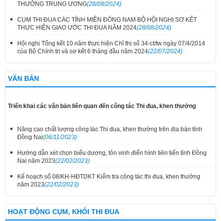
THƯỞNG TRUNG ƯƠNG
(28/08/2024)
CỤM THI ĐUA CÁC TỈNH MIỀN ĐÔNG NAM BỘ HỘI NGHỊ SƠ KẾT
THỰC HIỆN GIAO ƯỚC THI ĐUA NĂM 2024
(28/08/2024)
Hội nghị Tổng kết 10 năm thực hiện Chỉ thị số 34-ct/tw ngày 07/4/2014
của Bộ Chính trị và sơ kết 6 tháng đầu năm 2024
(22/07/2024)
VĂN BẢN
Triển khai các văn bản liên quan đến công tác Thi đua, khen thưởng
Nâng cao chất lượng công tác Thi đua, khen thưởng trên địa bàn tỉnh
Đồng Nai
(06/11/2023)
Hướng dẫn xét chọn biểu dương, tôn vinh điển hình tiên tiến tỉnh Đồng
Nai năm 2023
(22/02/2023)
Kế hoạch số 08/KH-HĐTDKT Kiểm tra công tác thi đua, khen thưởng
năm 2023
(22/02/2023)
HOẠT ĐỘNG CỤM, KHỐI THI ĐUA