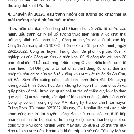
thưởng đột xuất Đ/c Đức.
4. Chuyên án 1022O đấu tranh nhóm đối tượng đổ chất thải ra
môi trường gây ô nhiễm môi trường
Thực hiện chỉ đạo của đồng chí Giám đốc về việc tổ chức xác
minh, đẩu tranh xử lý số đối tượng thực hiện hành vi đổ chất thải
trái quy định của pháp luật, Công an huyện đã chủ trì xác lập
Chuyên án mang bí số 1022O. Trên cơ sở kết quả xác minh, ngày
29/11/2022, Công an huyện Trảng Bom đã phối hợp các đơn vị
nghiệp vụ của Công an tỉnh đã triển khai 06 tổ công tác với hơn 30
cản bộ chiến sĩ bắt quả tang 2 đối tượng C và T điều khiển xe ô tô
nhãn hiệu FOTON (loại ô tô hút chất thải) đang đổ chất thải trái
phép từ bồn chứa của xe ô tô xuống khu vực đất thuộc ấp An Chu,
xã Bắc Sơn dẫn xuống dòng suối bên cạnh thửa đất. Đối tượng
không xuất trình được hoá đơn, chứng từ tiếp nhận, vận chuyển và
giấy phép đổ thải được cơ quan nhà nước có thẩm quyền cấp theo
quy định. Qua xác minh, xác định C là người quản lý, điều hành của
Công ty vệ sinh công nghiệp MA, đăng ký trụ sở chính tại huyện
Trảng Bom. Từ tháng 02/2022 đến nay, C đã nhiều lần chỉ đạo 4 tên
khác cùng cư trú tại huyện Trảng Bom sử dụng các xe ô tô tiếp
nhận chất thải từ bể phốt và hệ thống xử lý nước thải trong một số
công ty ở Khu công nghiệp Sông Mây sau đó đưa đi đổ thải trái quy
định tại khu vực trên. Khám xét khẩn cấp trụ sở của Công ty MA và