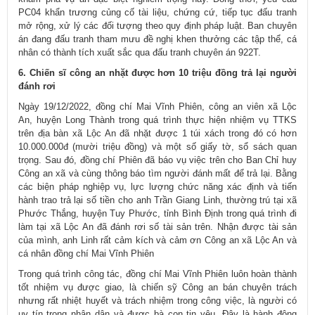
PC04 khẩn trương củng cố tài liệu, chứng cứ, tiếp tục đấu tranh
mở rộng, xử lý các đối tượng theo quy định pháp luật. Ban chuyên
án đang đấu tranh tham mưu đề nghị khen thưởng các tập thể, cá
nhân có thành tích xuất sắc qua đấu tranh chuyên án 922T.
6. Chiến sĩ công an nhặt được hơn 10 triệu đồng trả lại người
đánh rơi
Ngày 19/12/2022, đồng chí Mai Vĩnh Phiên, công an viên xã Lộc
An, huyện Long Thành trong quá trình thực hiện nhiệm vụ TTKS
trên địa bàn xã Lộc An đã nhặt được 1 túi xách trong đó có hơn
10.000.000đ (mười triệu đồng) và một số giấy tờ, sổ sách quan
trọng. Sau đó, đồng chí Phiên đã báo vụ việc trên cho Ban Chỉ huy
Công an xã và cùng thông báo tìm người đánh mất để trả lại. Bằng
các biện pháp nghiệp vụ, lực lượng chức năng xác định và tiến
hành trao trả lại số tiền cho anh Trần Giang Linh, thường trú tại xã
Phước Thắng, huyện Tuy Phước, tỉnh Bình Định trong quá trình đi
làm tại xã Lộc An đã đánh rơi số tài sản trên. Nhận được tài sản
của mình, anh Linh rất cảm kích và cảm ơn Công an xã Lộc An và
cá nhân đồng chí Mai Vĩnh Phiên
Trong quá trình công tác, đồng chí Mai Vĩnh Phiên luôn hoàn thành
tốt nhiệm vụ được giao, là chiến sỹ Công an bán chuyên trách
nhưng rất nhiệt huyết và trách nhiệm trong công việc, là người có
uy tín trong nhân dân và được bà con tin yêu. Đây là hành động