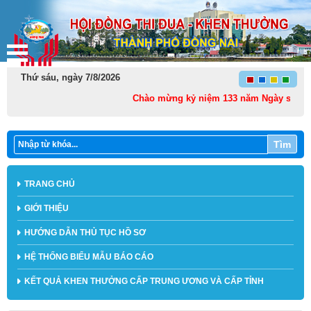
Thứ sáu, ngày 7/8/2026
Chào mừng kỷ niệm 133 năm Ngày sinh Chủ tị
Tìm
TRANG CHỦ
GIỚI THIỆU
HƯỚNG DẪN THỦ TỤC HỒ SƠ
HỆ THỐNG BIỂU MẪU BÁO CÁO
KẾT QUẢ KHEN THƯỞNG CẤP TRUNG ƯƠNG VÀ CẤP TỈNH