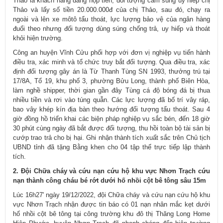
Thảo là khách hàng đang nộp tiền, đối tượng cầm súng uy hiếp chị
Thảo và lấy số tiền 20.000.000đ của chị Thảo, sau đó, chạy ra
ngoài và lên xe môtô tẩu thoát, lực lượng bảo vệ của ngân hàng
đuổi theo nhưng đối tượng dùng súng chống trả, uy hiếp và thoát
khỏi hiện trường.
Công an huyện Vĩnh Cửu phối hợp với đơn vị nghiệp vụ tiến hành
điều tra, xác minh và tổ chức truy bắt đối tượng. Qua điều tra, xác
định đối tượng gây án là Từ Thanh Tùng SN 1993, thưởng trú tại
17/8A, Tổ 19, khu phố 3, phường Bửu Long, thành phố Biên Hòa,
làm nghề shipper, thời gian gần đây Tùng cá độ bóng đá bị thua
nhiều tiền và rơi vào túng quẫn. Các lực lượng đã bố trí vây ráp,
bao vây khép kín địa bàn theo hướng đối tượng tẩu thoát. Sau 4
giờ đồng hồ triển khai các biện pháp nghiệp vụ sắc bén, đến 18 giờ
30 phút cùng ngày đã bắt được đối tượng, thu hồi toàn bộ tài sản bị
cướp trao trả cho bị hại. Ghi nhận thành tích xuất sắc trên Chủ tịch
UBND tỉnh đã tặng Bằng khen cho 04 tập thể trực tiếp lập thành
tích.
2. Đội Chữa cháy và cứu nạn cứu hộ khu vực Nhơn Trạch cứu
nạn thành công cháu bé rớt dưới hố nhồi cột bê tông sâu 15m
Lúc 16h27' ngày 19/12/2022, đội Chữa cháy và cứu nạn cứu hộ khu
vực Nhơn Trạch nhận được tin báo có 01 nạn nhân mắc kẹt dưới
hố nhồi cột bê tông tại công trường khu đô thị Thăng Long Home